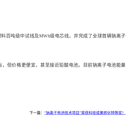
材料百吨级中试线及
MWh
级电芯线，
并完成了全球首辆钠离子
当，但价格更便宜，甚至接近铅酸电池。
目前钠离子电池能量
下一篇：
“钠离子电池技术项目”荣获科技成果转化特等奖！