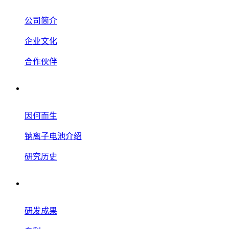
公司简介
企业文化
合作伙伴
钠离子电池
因何而生
钠离子电池介绍
研究历史
研究开发
研发成果