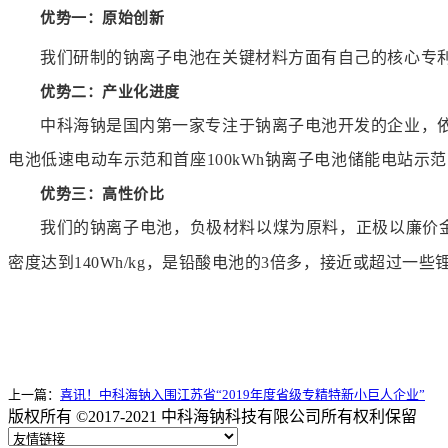
优势一：原始创新
我们研制的钠离子电池在关键材料方面有自己的核心专
优势二：产业化进度
中科海钠是国内第一家专注于钠离子电池开发的企业，
电池低速电动车示范和首座
100kWh
钠离子电池储能电站示范
优势三：高性价比
我们的钠离子电池，负极材料以煤为原料，正极以廉价
密度达到140Wh/kg，是铅酸电池的3倍多，接近或超过一
上一篇：
喜讯！中科海钠入围江苏省“2019年度省级专精特新小巨人企业”
版权所有 ©2017-2021 中科海钠科技有限公司所有权利保留
京I