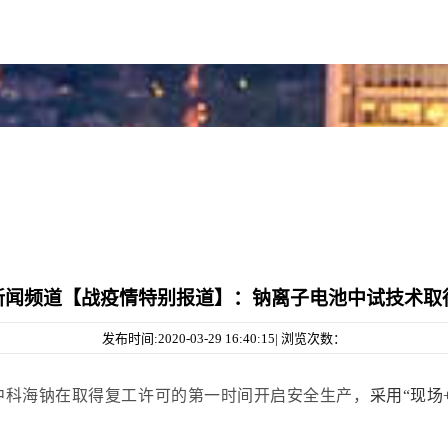
V新闻频道【战疫情特别报道】：钠离子电池中试技术取
发布时间:2020-03-29 16:40:15| 浏览次数：
中科海钠在取得复工许可的第一时间开启安全生产，
采用“现场