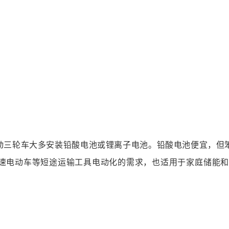
动三轮车大多安装铅酸电池或锂离子电池
。
铅酸电池便宜，但
速电动车等短途运输工具电动化的需求，也适用于家庭储能和